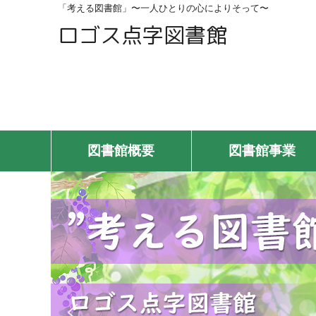
「考える図書館」〜一人ひとりの心によりそって〜
ロゴス点字図書館
図書館概要
図書館事業