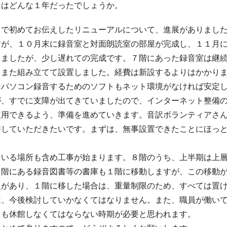
まはどんな１年だったでしょうか。
」で初めてお伝えしたリニューアルについて、進展がありまし
すが、１０月末に録音室と対面朗読室の部屋が完成し、１１月
しましたが、少し遅れての完成です。７階にあった録音室は継
をまた組み立てて設置しました。経費は新設するよりはかかり
はパソコン録音するためのソフトもネット環境がなければ安定
が、すでに支障が出てきていましたので、インターネット整備
使用できるよう、準備を進めていきます。音訳ボランティアさ
用していただきたいです。まずは、無事設置できたことにほっ
ている場所も含め工事が始まります。８階のうち、上半期は上
２階にある録音図書等の書庫も１階に移動しますが、この移動
題があり、１階に移した場合は、重量制限のため、すべては置
は、今後検討していかなくてはなりません。また、職員が働い
ても休館しなくてはならない時期が必要と思われます。