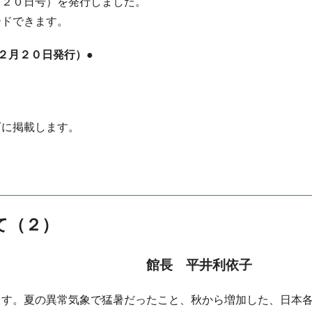
月２０日号）を発行しました。
ードできます。
２月２０日発行）●
下に掲載します。
て（２）
館長 平井利依子
ます。夏の異常気象で猛暑だったこと、秋から増加した、日本