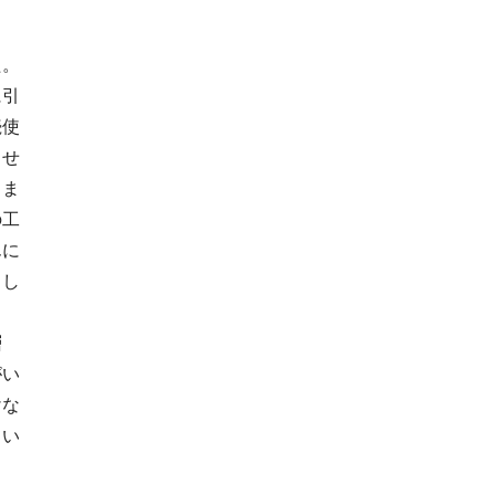
た。
に引
続使
ませ
しま
の工
んに
とし
層
がい
けな
てい