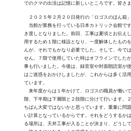
でのクマの出没は記憶に新しいところです。皆さ
２０２５年２月２０日発行の「ロゴスのほん箱
当館が業務を行っている日本カトリック会館で
き渡しとなりました。前回、工事は夏頃とお伝え
用するため１階に移設となり、一度解体したもの
んが、それでもかなり必要でした。そして、今で
せん。７階で使用していた時はオフラインでした
事も行いました。今後は、録音室や対面朗読室が
はご迷惑をおかけしましたが、これからは多く活
ています。
来年度からは１年かけて、ロゴスの職員が働い
階、下半期は下層階と２段階に分けて行います。
ちばん大変ではないかと思っています。重量に問
い計算となっているからです。それをどうするか
る場所は、天井工事が入ることが決まり、どうし