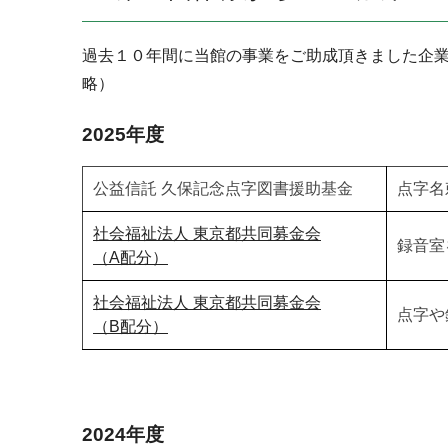
過去１０年間に当館の事業をご助成頂きました企
略）
2025年度
公益信託 久保記念点字図書援助基金
点字名
社会福祉法人 東京都共同募金会
録音室
（A配分）
社会福祉法人 東京都共同募金会
点字や
（B配分）
2024年度